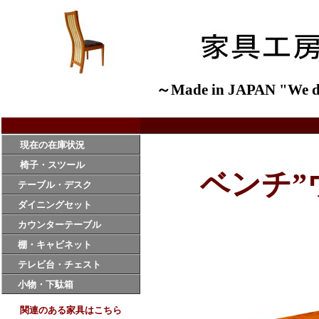
～Made in JAPAN "We de
現在の在庫状況
椅子・スツール
ベンチ”
テーブル・デスク
ダイニングセット
カウンターテーブル
棚・キャビネット
テレビ台・チェスト
小物・下駄箱
関連のある家具はこちら