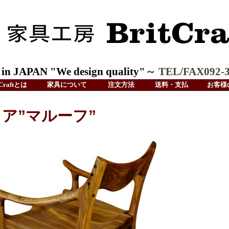
n JAPAN "We design quality"
～ TEL/FAX092-3
tCraftとは
家具について
注文方法
送料・支払
お客様
ア”マルーフ”