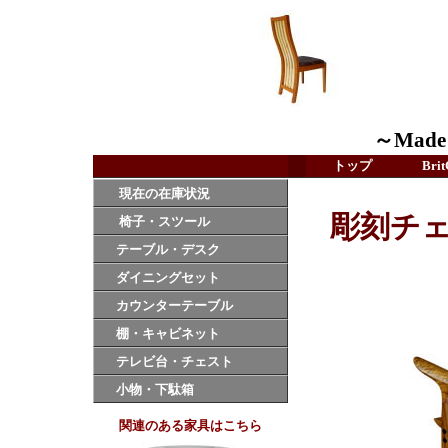
～Made i
トップ
Bri
現在の在庫状況
彫刻チェ
椅子・スツール
テーブル・デスク
ダイニングセット
カウンターテーブル
棚・キャビネット
テレビ台・チェスト
小物・下駄箱
関連のある家具はこちら